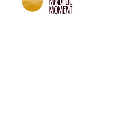
Menü
Start
Über MBSR
Über mich
Kurse
Individuelles Coaching
Freunde & Partner
Ich freue mich auf dich!
0171 - 7078755